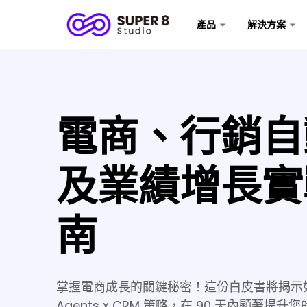
產品
解決方案
電商、行銷自
及業績增長實
南
掌握電商成長的關鍵秘密！這份白皮書將揭示如
Agents x CRM 策略，在 90 天內顯著提