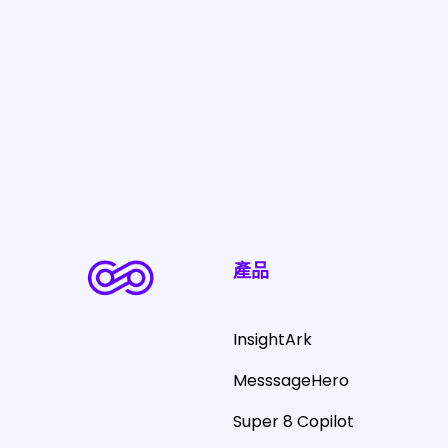
產品
InsightArk
MesssageHero
Super 8 Copilot